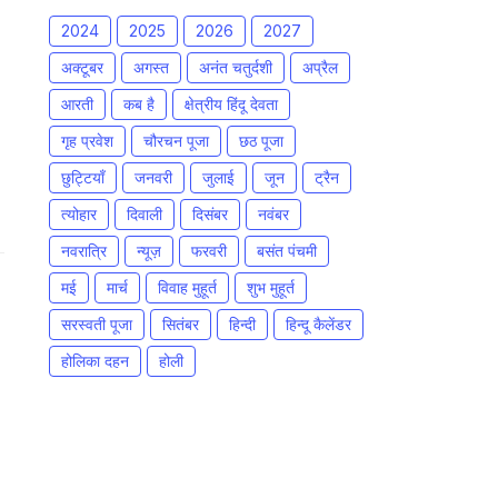
2024
2025
2026
2027
अक्टूबर
अगस्त
अनंत चतुर्दशी
अप्रैल
आरती
कब है
क्षेत्रीय हिंदू देवता
गृह प्रवेश
चौरचन पूजा
छठ पूजा
छुट्टियाँ
जनवरी
जुलाई
जून
ट्रैन
त्योहार
दिवाली
दिसंबर
नवंबर
नवरात्रि
न्यूज़
फरवरी
बसंत पंचमी
मई
मार्च
विवाह मुहूर्त
शुभ मुहूर्त
सरस्वती पूजा
सितंबर
हिन्दी
हिन्दू कैलेंडर
होलिका दहन
होली